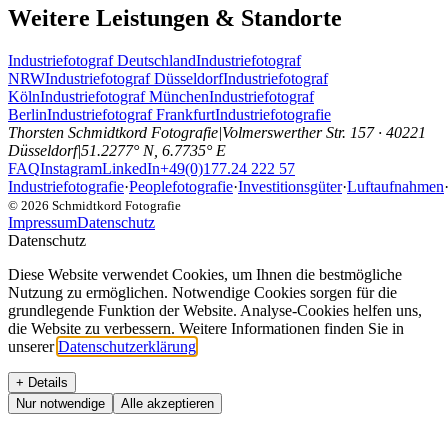
Weitere Leistungen & Standorte
Industriefotograf Deutschland
Industriefotograf
NRW
Industriefotograf Düsseldorf
Industriefotograf
Köln
Industriefotograf München
Industriefotograf
Berlin
Industriefotograf Frankfurt
Industriefotografie
Thorsten Schmidtkord Fotografie
|
Volmerswerther Str. 157 · 40221
Düsseldorf
|
51.2277° N, 6.7735° E
FAQ
Instagram
LinkedIn
+49(0)177.24 222 57
Industriefotografie
·
Peoplefotografie
·
Investitionsgüter
·
Luftaufnahmen
©
2026
Schmidtkord Fotografie
Impressum
Datenschutz
Datenschutz
Diese Website verwendet Cookies, um Ihnen die bestmögliche
Nutzung zu ermöglichen. Notwendige Cookies sorgen für die
grundlegende Funktion der Website. Analyse-Cookies helfen uns,
die Website zu verbessern. Weitere Informationen finden Sie in
unserer
Datenschutzerklärung
.
+ Details
Nur notwendige
Alle akzeptieren