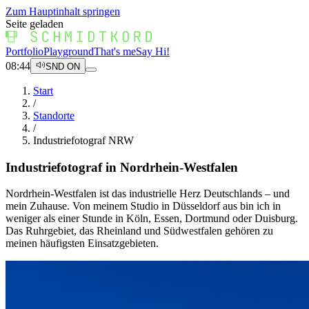
Zum Hauptinhalt springen
Seite geladen
Portfolio
Playground
That's me
Say Hi!
08:44
SND ON
Start
/
Standorte
/
Industriefotograf NRW
Industriefotograf in Nordrhein-Westfalen
Nordrhein-Westfalen ist das industrielle Herz Deutschlands – und
mein Zuhause. Von meinem Studio in Düsseldorf aus bin ich in
weniger als einer Stunde in Köln, Essen, Dortmund oder Duisburg.
Das Ruhrgebiet, das Rheinland und Südwestfalen gehören zu
meinen häufigsten Einsatzgebieten.