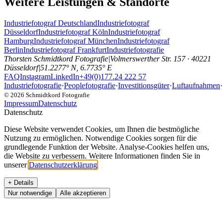
Weitere Leistungen & Standorte
Industriefotograf Deutschland
Industriefotograf
Düsseldorf
Industriefotograf Köln
Industriefotograf
Hamburg
Industriefotograf München
Industriefotograf
Berlin
Industriefotograf Frankfurt
Industriefotografie
Thorsten Schmidtkord Fotografie
|
Volmerswerther Str. 157 · 40221
Düsseldorf
|
51.2277° N, 6.7735° E
FAQ
Instagram
LinkedIn
+49(0)177.24 222 57
Industriefotografie
·
Peoplefotografie
·
Investitionsgüter
·
Luftaufnahmen
©
2026
Schmidtkord Fotografie
Impressum
Datenschutz
Datenschutz
Diese Website verwendet Cookies, um Ihnen die bestmögliche
Nutzung zu ermöglichen. Notwendige Cookies sorgen für die
grundlegende Funktion der Website. Analyse-Cookies helfen uns,
die Website zu verbessern. Weitere Informationen finden Sie in
unserer
Datenschutzerklärung
.
+ Details
Nur notwendige
Alle akzeptieren