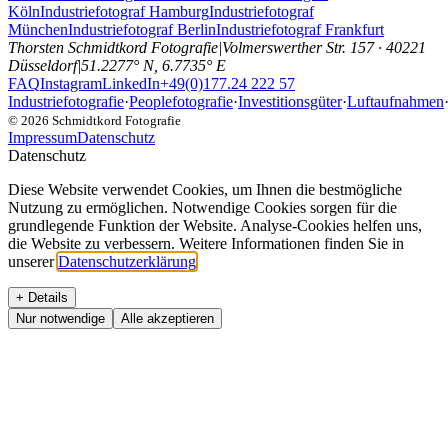
Köln
Industriefotograf Hamburg
Industriefotograf
München
Industriefotograf Berlin
Industriefotograf Frankfurt
Thorsten Schmidtkord Fotografie
|
Volmerswerther Str. 157 · 40221
Düsseldorf
|
51.2277° N, 6.7735° E
FAQ
Instagram
LinkedIn
+49(0)177.24 222 57
Industriefotografie
·
Peoplefotografie
·
Investitionsgüter
·
Luftaufnahmen
©
2026
Schmidtkord Fotografie
Impressum
Datenschutz
Datenschutz
Diese Website verwendet Cookies, um Ihnen die bestmögliche
Nutzung zu ermöglichen. Notwendige Cookies sorgen für die
grundlegende Funktion der Website. Analyse-Cookies helfen uns,
die Website zu verbessern. Weitere Informationen finden Sie in
unserer
Datenschutzerklärung
.
+ Details
Nur notwendige
Alle akzeptieren