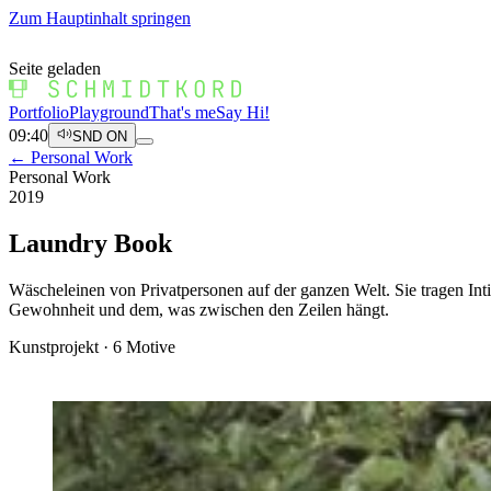
Zum Hauptinhalt springen
Seite geladen
Portfolio
Playground
That's me
Say Hi!
09:40
SND ON
← Personal Work
Personal Work
2019
Laundry Book
Wäscheleinen von Privatpersonen auf der ganzen Welt. Sie tragen Int
Gewohnheit und dem, was zwischen den Zeilen hängt.
Kunstprojekt · 6 Motive