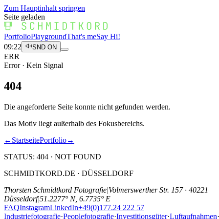
Zum Hauptinhalt springen
Seite geladen
Portfolio
Playground
That's me
Say Hi!
09:22
SND ON
ERR
Error · Kein Signal
4
0
4
Die angeforderte Seite konnte nicht gefunden werden.
Das Motiv liegt außerhalb des Fokusbereichs.
←
Startseite
Portfolio
→
STATUS: 404 · NOT FOUND
SCHMIDTKORD.DE · DÜSSELDORF
Thorsten Schmidtkord Fotografie
|
Volmerswerther Str. 157 · 40221
Düsseldorf
|
51.2277° N, 6.7735° E
FAQ
Instagram
LinkedIn
+49(0)177.24 222 57
Industriefotografie
·
Peoplefotografie
·
Investitionsgüter
·
Luftaufnahmen